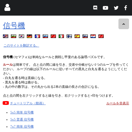
信号機
このサイトを翻訳する。
信号機
(セマフォ)は単純なルールと挑戦し甲斐のある論理パズルです。
ルール
は簡単です。 点と点の間に線を引き、交差や分岐がない1つのループを作ってく
ださい。 ループの線は以下のルールに従いすべての黒丸と白丸を通るようにしてくだ
さい。
- 白丸を通る時は直線になる。
- 黒丸を通る時は曲がる。
- 丸の中の数字は、その丸から出る2本の直線の長さの合計になる。
点と点の間を左クリックすると線を引き、右クリックすると×印をつけます。
チュートリアル（動画）
ルールを非表示
5x5 簡単 信号機
5x5 普通 信号機
7x7 簡単 信号機