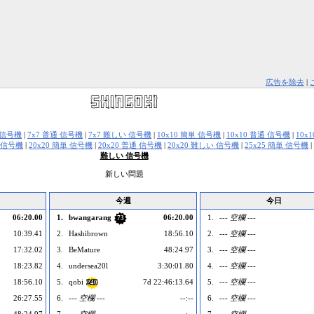
広告を除去
|
 信号機
|
7x7 普通 信号機
|
7x7 難しい 信号機
|
10x10 簡単 信号機
|
10x10 普通 信号機
|
10x
い 信号機
|
20x20 簡単 信号機
|
20x20 普通 信号機
|
20x20 難しい 信号機
|
25x25 簡単 信号機
|
難しい 信号機
新しい問題
今週
今日
06:20.00
1.
bwangarang
06:20.00
1.
--- 空欄 ---
73
10:39.41
2.
Hashibrown
18:56.10
2.
--- 空欄 ---
17:32.02
3.
BeMature
48:24.97
3.
--- 空欄 ---
18:23.82
4.
undersea20l
3:30:01.80
4.
--- 空欄 ---
18:56.10
5.
qobi
7d 22:46:13.64
5.
--- 空欄 ---
240
26:27.55
6.
--- 空欄 ---
--:--
6.
--- 空欄 ---