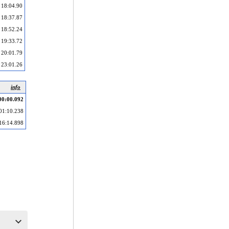
18:04.90
18:37.87
18:52.24
19:33.72
20:01.79
23:01.26
info
00:00.092
01:10.238
16:14.898