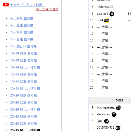
7.
BeMature
チュートリアル（動画）
8.
undersea20l
ルールを非表示
9.
guanec1
1d
88
5x5 簡単 信号機
10.
qobi
7d
240
5x5 普通 信号機
11.
--- 空欄 ---
7x7 簡単 信号機
12.
--- 空欄 ---
7x7 普通 信号機
13.
--- 空欄 ---
7x7 難しい 信号機
14.
--- 空欄 ---
10x10 簡単 信号機
15.
--- 空欄 ---
10x10 普通 信号機
16.
--- 空欄 ---
10x10 難しい 信号機
17.
--- 空欄 ---
18.
--- 空欄 ---
15x15 簡単 信号機
19.
--- 空欄 ---
15x15 普通 信号機
20.
--- 空欄 ---
15x15 難しい 信号機
20x20 簡単 信号機
MO3
20x20 普通 信号機
1.
bwangarang
73
20x20 難しい 信号機
2.
zhewaxen
79
25x25 簡単 信号機
3.
Qiin
54
25x25 普通 信号機
4.
2015YINJ02
187
25x25 難しい 信号機