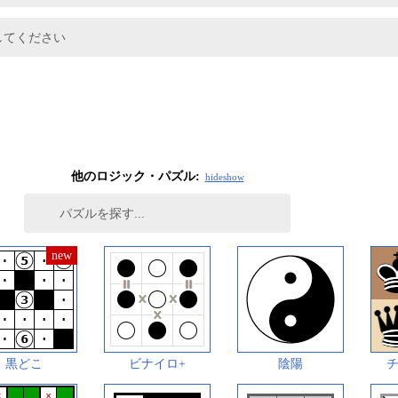
してください
他のロジック・パズル:
hide
show
黒どこ
ビナイロ+
陰陽