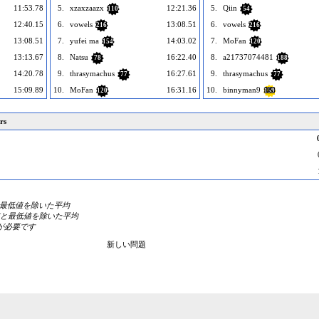
11:53.78
5.
xzaxzaazx
12:21.36
5.
Qiin
110
54
12:40.15
6.
vowels
13:08.51
6.
vowels
216
216
13:08.51
7.
yufei ma
14:03.02
7.
MoFan
154
120
13:13.67
8.
Natsu
16:22.40
8.
a21737074481
78
188
14:20.78
9.
thrasymachus
16:27.61
9.
thrasymachus
77
77
15:09.89
10.
MoFan
16:31.16
10.
binnyman9
120
159
rs
値と最低値を除いた平均
高値と最低値を除いた平均
が必要です
新しい問題