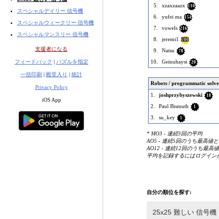
5.
xzaxzaazx
110
スペシャルデイリー 信号機
6.
yufei ma
154
スペシャルウィークリー 信号機
7.
vowels
216
スペシャルマンスリー 信号機
8.
jeremi1
200
支援者になる
9.
Natsu
78
フィードバック
|
パズルを指定
10.
Geinuhayst
20
一括印刷
|
殿堂入り
|
統計
Robots / programmatic solve
Privacy Policy
1.
joshprzybyszewski
18
iOS App
2.
Paul Bismuth
1
3.
su_key
1
* MO3 - 連続3回の平均
AO5 - 連続5回のうち最高
AO12 - 連続12回のうち最
平均を記録するにはログイン
自分の順位を探す: