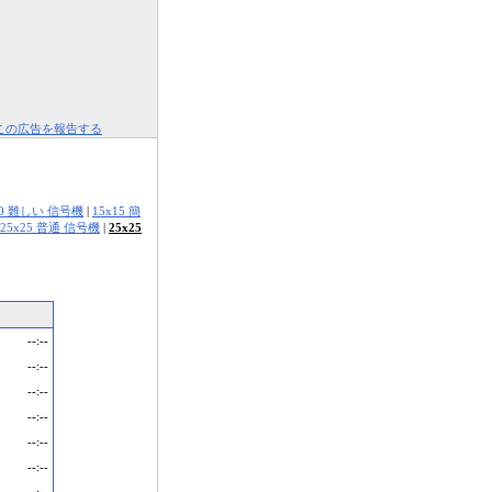
この広告を報告する
10 難しい 信号機
|
15x15 簡
25x25 普通 信号機
|
25x25
--:--
--:--
--:--
--:--
--:--
--:--