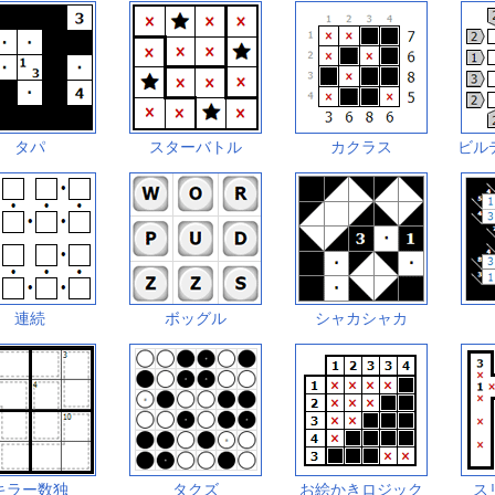
タパ
スターバトル
カクラス
ビル
連続
ボッグル
シャカシャカ
キラー数独
タクズ
お絵かきロジック
ス