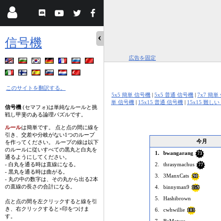
信号機
広告を固定
このサイトを翻訳する。
5x5 簡単 信号機
|
5x5 普通 信号機
|
7x7 簡単
単 信号機
|
15x15 普通 信号機
|
15x15 難し
信号機
(セマフォ)は単純なルールと挑
戦し甲斐のある論理パズルです。
ルール
は簡単です。 点と点の間に線を
引き、交差や分岐がない1つのループ
今月
を作ってください。 ループの線は以下
のルールに従いすべての黒丸と白丸を
1.
bwangarang
73
通るようにしてください。
- 白丸を通る時は直線になる。
2.
thrasymachus
77
- 黒丸を通る時は曲がる。
3.
3ManxCats
90
- 丸の中の数字は、その丸から出る2本
の直線の長さの合計になる。
4.
binnyman9
159
5.
Hashibrown
点と点の間を左クリックすると線を引
き、右クリックすると×印をつけま
6.
cwhwillie
103
す。